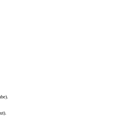
be).
ut).