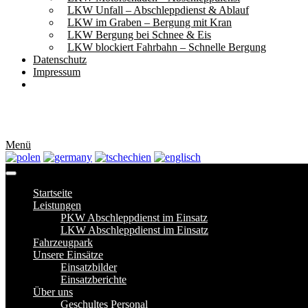
LKW Unfall – Abschleppdienst & Ablauf
LKW im Graben – Bergung mit Kran
LKW Bergung bei Schnee & Eis
LKW blockiert Fahrbahn – Schnelle Bergung
Datenschutz
Impressum
Menü
Startseite
Leistungen
PKW Abschleppdienst im Einsatz
LKW Abschleppdienst im Einsatz
Fahrzeugpark
Unsere Einsätze
Einsatzbilder
Einsatzberichte
Über uns
Geschultes Personal