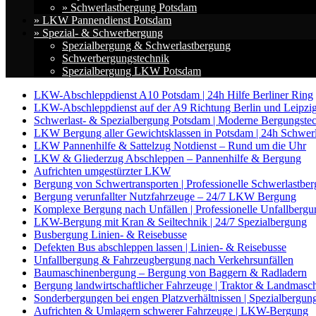
» Schwerlastbergung Potsdam
» LKW Pannendienst Potsdam
» Spezial- & Schwerbergung
Spezialbergung & Schwerlastbergung
Schwerbergungstechnik
Spezialbergung LKW Potsdam
LKW-Abschleppdienst A10 Potsdam | 24h Hilfe Berliner Ring
LKW-Abschleppdienst auf der A9 Richtung Berlin und Leipzi
Schwerlast- & Spezialbergung Potsdam | Moderne Bergungste
LKW Bergung aller Gewichtsklassen in Potsdam | 24h Schwer
LKW Pannenhilfe & Sattelzug Notdienst – Rund um die Uhr
LKW & Gliederzug Abschleppen – Pannenhilfe & Bergung
Aufrichten umgestürzter LKW
Bergung von Schwertransporten | Professionelle Schwerlastbe
Bergung verunfallter Nutzfahrzeuge – 24/7 LKW Bergung
Komplexe Bergung nach Unfällen | Professionelle Unfallbergu
LKW-Bergung mit Kran & Seiltechnik | 24/7 Spezialbergung
Busbergung Linien- & Reisebusse
Defekten Bus abschleppen lassen | Linien- & Reisebusse
Unfallbergung & Fahrzeugbergung nach Verkehrsunfällen
Baumaschinenbergung – Bergung von Baggern & Radladern
Bergung landwirtschaftlicher Fahrzeuge | Traktor & Landmasc
Sonderbergungen bei engen Platzverhältnissen | Spezialbergun
Aufrichten & Umlagern schwerer Fahrzeuge | LKW-Bergung