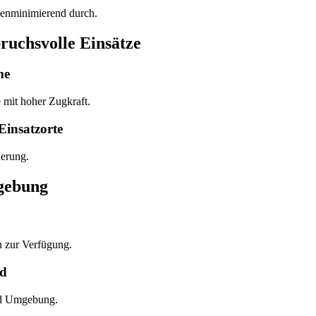
denminimierend durch.
ruchsvolle Einsätze
me
 mit hoher Zugkraft.
Einsatzorte
herung.
gebung
n zur Verfügung.
nd
und Umgebung.