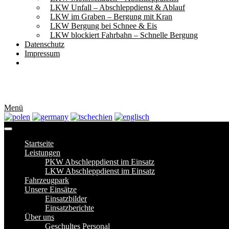
LKW Unfall – Abschleppdienst & Ablauf
LKW im Graben – Bergung mit Kran
LKW Bergung bei Schnee & Eis
LKW blockiert Fahrbahn – Schnelle Bergung
Datenschutz
Impressum
Menü
Startseite
Leistungen
PKW Abschleppdienst im Einsatz
LKW Abschleppdienst im Einsatz
Fahrzeugpark
Unsere Einsätze
Einsatzbilder
Einsatzberichte
Über uns
Geschultes Personal