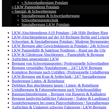
» Schwerlastbergung Potsdam
» LKW Pannendienst Potsdam
» Spezial- & Schwerbergung
Spezialbergung & Schwerlastbergung
Schwerbergungstechnik
Spezialbergung LKW Potsdam
LKW-Abschleppdienst A10 Potsdam | 24h Hilfe Berliner Ring
LKW-Abschleppdienst auf der A9 Richtung Berlin und Leipzi
Schwerlast- & Spezialbergung Potsdam | Moderne Bergungste
LKW Bergung aller Gewichtsklassen in Potsdam | 24h Schwer
LKW Pannenhilfe & Sattelzug Notdienst – Rund um die Uhr
LKW & Gliederzug Abschleppen – Pannenhilfe & Bergung
Aufrichten umgestürzter LKW
Bergung von Schwertransporten | Professionelle Schwerlastbe
Bergung verunfallter Nutzfahrzeuge – 24/7 LKW Bergung
Komplexe Bergung nach Unfällen | Professionelle Unfallbergu
LKW-Bergung mit Kran & Seiltechnik | 24/7 Spezialbergung
Busbergung Linien- & Reisebusse
Defekten Bus abschleppen lassen | Linien- & Reisebusse
Unfallbergung & Fahrzeugbergung nach Verkehrsunfällen
Baumaschinenbergung – Bergung von Baggern & Radladern
Bergung landwirtschaftlicher Fahrzeuge | Traktor & Landmasc
Sonderbergungen bei engen Platzverhältnissen | Spezialbergun
Aufrichten & Umlagern schwerer Fahrzeuge | LKW-Bergung